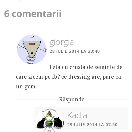
v
6 comentarii
i
g
giorgia
a
28 IULIE 2014 LA 23:40
r
e
Feta cu crusta de seminte de
î
care ziceai pe fb? ce dressing are, pare ca
un gem.
n
Răspunde
a
r
Kadia
t
29 IULIE 2014 LA 07:50