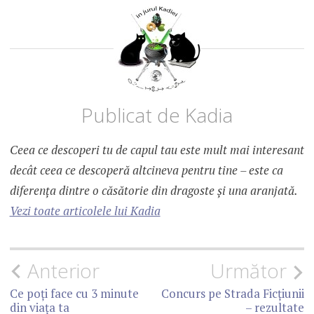
Publicat de
Kadia
Ceea ce descoperi tu de capul tau este mult mai interesant
decât ceea ce descoperă altcineva pentru tine – este ca
diferența dintre o căsătorie din dragoste și una aranjată.
Vezi toate articolele lui Kadia
Anterior
Următor
N
Ce poți face cu 3 minute
Concurs pe Strada Ficțiunii
a
din viața ta
– rezultate