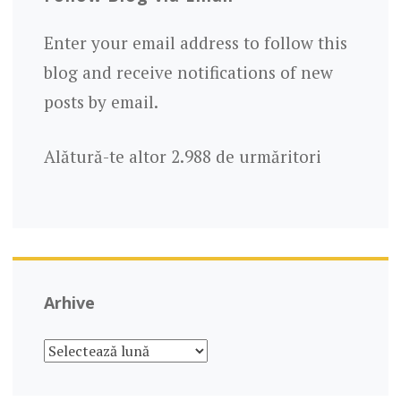
D
U
Enter your email address to follow this
P
blog and receive notifications of new
Ă
:
posts by email.
Alătură-te altor 2.988 de urmăritori
Arhive
A
R
H