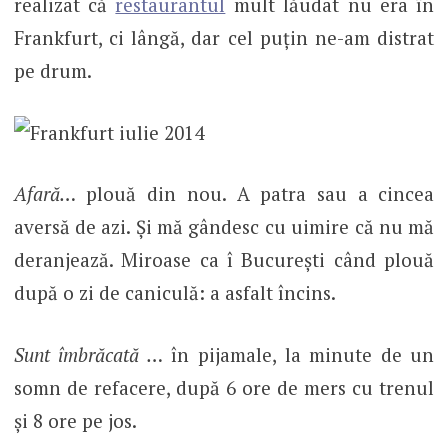
realizat că
restaurantul
mult lăudat nu era în
Frankfurt, ci lângă, dar cel puțin ne-am distrat
pe drum.
Afară…
plouă din nou. A patra sau a cincea
aversă de azi. Și mă gândesc cu uimire că nu mă
deranjează. Miroase ca î București când plouă
după o zi de caniculă: a asfalt încins.
Sunt îmbrăcată …
în pijamale, la minute de un
somn de refacere, după 6 ore de mers cu trenul
și 8 ore pe jos.