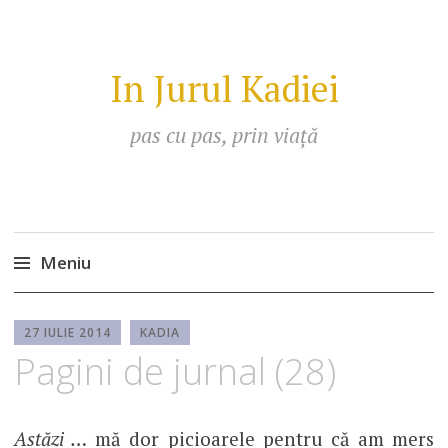
In Jurul Kadiei
pas cu pas, prin viață
Meniu
Sari
la
27 IULIE 2014
KADIA
Pagini de jurnal (28)
conținut
Astăzi …
mă dor picioarele pentru că am mers