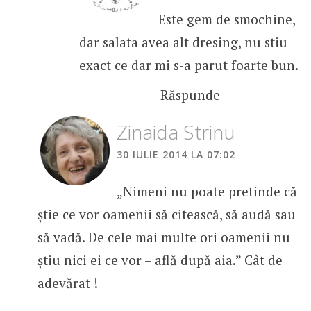
i
Este gem de smochine,
c
dar salata avea alt dresing, nu stiu
o
exact ce dar mi s-a parut foarte bun.
l
Răspunde
Zinaida Strinu
30 IULIE 2014 LA 07:02
„Nimeni nu poate pretinde că
știe ce vor oamenii să citească, să audă sau
să vadă. De cele mai multe ori oamenii nu
știu nici ei ce vor – află după aia.” Cât de
adevărat !