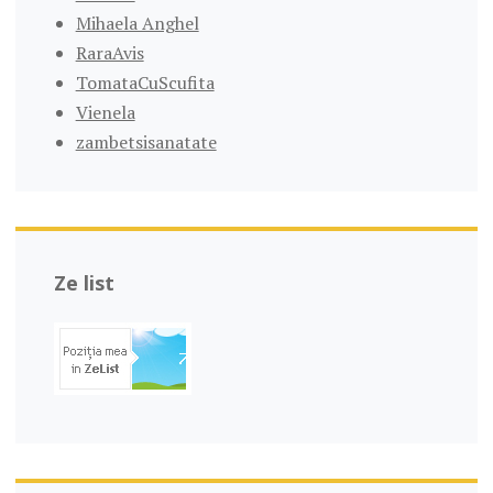
Mihaela Anghel
RaraAvis
TomataCuScufita
Vienela
zambetsisanatate
Ze list