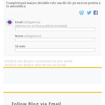
Completează mai jos detaliile tale sau dă clic pe un icon pentru a
te autentifica:
Email
(obligatoriu)
(Adresa nu se face publică niciodată)
Nume
(obligatoriu)
Sit web
Notifică-mă despre comentarii noi prin email.
Notifică-mă despre articole noi via email.
C
A
U
T
Ă
Follow Blog via Email