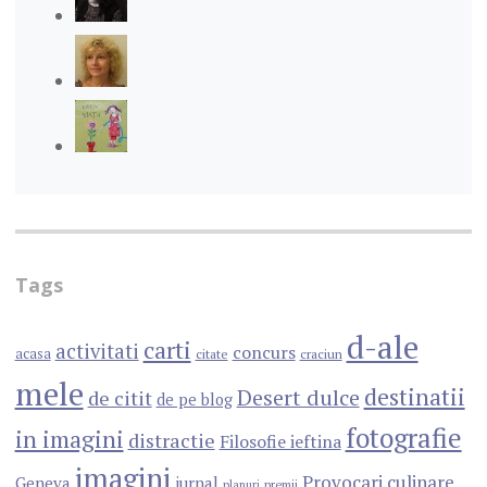
Tags
d-ale
carti
activitati
concurs
acasa
citate
craciun
mele
destinatii
Desert dulce
de citit
de pe blog
fotografie
in imagini
distractie
Filosofie ieftina
imagini
Provocari culinare
Geneva
jurnal
premii
planuri