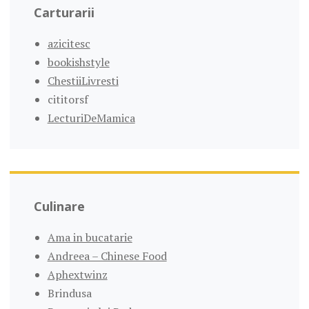
Carturarii
azicitesc
bookishstyle
ChestiiLivresti
cititorsf
LecturiDeMamica
Culinare
Ama in bucatarie
Andreea – Chinese Food
Aphextwinz
Brindusa