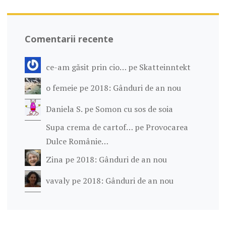
I
V
E
Comentarii recente
ce-am găsit prin cio…
pe
Skatteinntekt
o femeie
pe
2018: Gânduri de an nou
Daniela S.
pe
Somon cu sos de soia
Supa crema de cartof…
pe
Provocarea
Dulce Românie…
Zina
pe
2018: Gânduri de an nou
vavaly
pe
2018: Gânduri de an nou