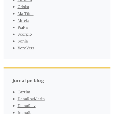
Griska
Ma Tilda
Mirela
PsiPsi
Scorpio
Sonia
VeroVers
Jurnal pe blog
Cartim
DanaRozMarin
DianaSlav
IoanaS.